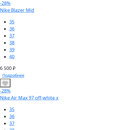
-28%
Nike Blazer Mid
35
36
37
38
39
40
6 500 ₽
Подробнее
-28%
Nike Air Max 97 off-white x
35
36
37