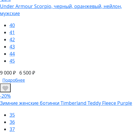
Under Armour Scorpio, черный, оранжевый, нейлон,
мужские
40
41
42
43
44
45
9 000 ₽
6 500 ₽
Подробнее
-20%
Зимние женские ботинки Timberland Teddy Fleece Purple
35
36
37