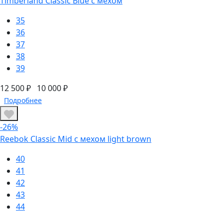
Timberland Classic Blue с мехом
35
36
37
38
39
12 500 ₽
10 000 ₽
Подробнее
-26%
Reebok Classic Mid с мехом light brown
40
41
42
43
44