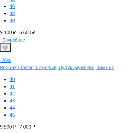
46
48
49
9 100 ₽
6 600 ₽
Подробнее
-26%
Reebok Classic, бежевый, нубук, мужские, зимние
40
41
42
43
44
45
9 500 ₽
7 000 ₽