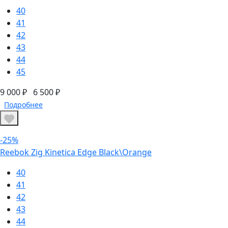
40
41
42
43
44
45
9 000 ₽
6 500 ₽
Подробнее
-25%
Reebok Zig Kinetica Edge Black\Orange
40
41
42
43
44