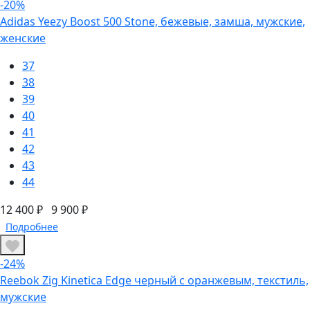
-20%
Adidas Yeezy Boost 500 Stone, бежевые, замша, мужские,
женские
37
38
39
40
41
42
43
44
12 400 ₽
9 900 ₽
Подробнее
-24%
Reebok Zig Kinetica Edge черный с оранжевым, текстиль,
мужские