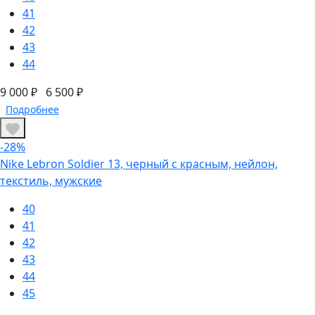
41
42
43
44
9 000 ₽
6 500 ₽
Подробнее
-28%
Nike Lebron Soldier 13, черный с красным, нейлон,
текстиль, мужские
40
41
42
43
44
45