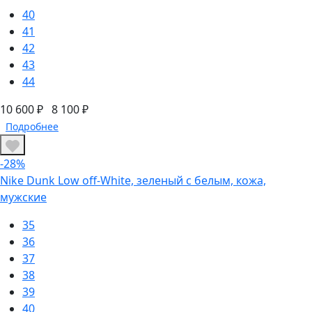
40
41
42
43
44
10 600 ₽
8 100 ₽
Подробнее
-28%
Nike Dunk Low off-White, зеленый с белым, кожа,
мужские
35
36
37
38
39
40